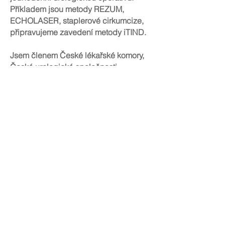
Příkladem jsou metody REZUM,
ECHOLASER, staplerové cirkumcize,
připravujeme zavedení metody iTIND.
Jsem členem České lékařské komory,
České urologické společnosti,
Evropské urologické společnosti,
držitelem certifikátu GCP (certifikát
správné klinické praxe). Jako hlavní
zkoušející mezinárodních klinických
studií mám zkušenosti s vědeckou
prací. Jsem členem redakční rady
časopisu Urologie pro praxi.
Tyto zkušenosti mi umožňují poskytovat
tu nejkvalitnější péči o své pacienty.
Tel:
+420 725 132 482