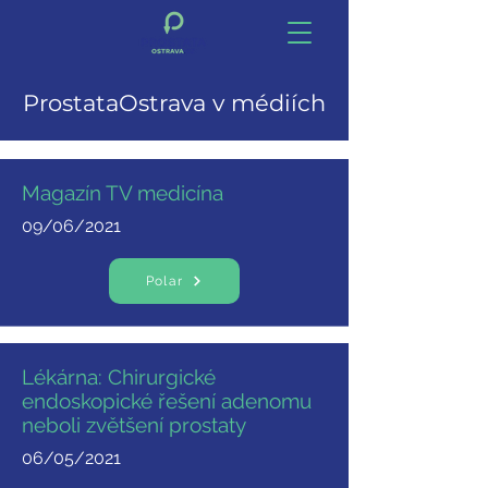
ProstataOstrava v médiích
Magazín TV medicína
09/06/2021
Polar
Lékárna: Chirurgické
endoskopické řešení adenomu
neboli zvětšení prostaty
06/05/2021