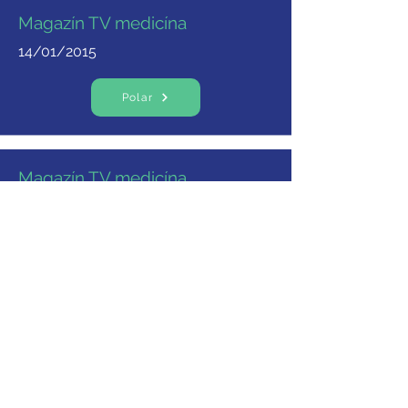
Magazín TV medicína
14/01/2015
Polar
Magazín TV medicína
03/12/2014
Polar
Tel:
+420 725 132 482
Email:
rezumostrava@seznam.cz
IČO:
73088668